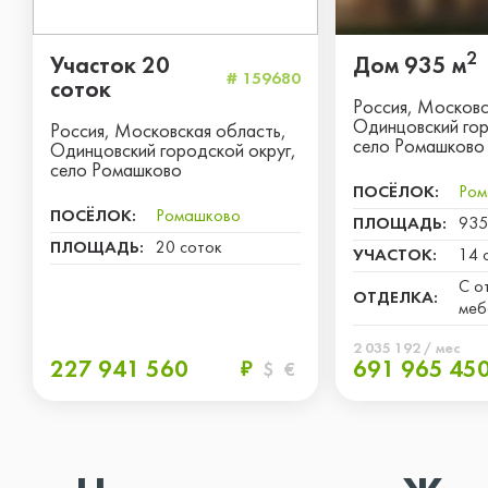
площадки, пешеходные и велоси
дорожки, воркаут-комплекс. Чуть
2
Участок 20
Дом 935 м
находится парк Раздолье с детск
# 159680
соток
Россия, Московс
спортивными площадками, кафе, 
Одинцовский гор
Россия, Московская область,
зонами, самым большим веревоч
село Ромашково
Одинцовский городской округ,
село Ромашково
парком Москвы и Московской обл
ПОСЁЛОК:
Ром
Близость к населенными пунктам
ПОСЁЛОК:
Ромашково
ПЛОЩАДЬ:
935
Немчиновка и Барвиха позволяет
ПЛОЩАДЬ:
20 соток
УЧАСТОК:
14 
наслаждаться развитой инфрастр
С о
ОТДЕЛКА:
которая включает рестораны, маг
меб
торговые и SPA-центры, салоны к
2 035 192 / мес
227 941 560
691 965 45
₽
$
€