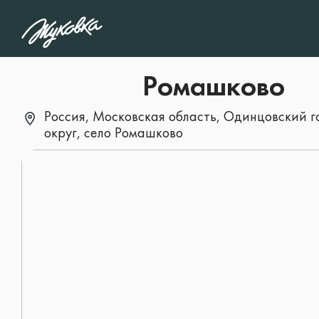
1
/5
Какой тип объекта 
Ромашково
интересует?
Россия, Московская область, Одинцовский 
округ, село Ромашково
Дом
Особняк
Участок
Квартира