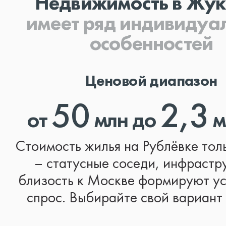
Недвижимость в Жук
имеет ряд индивидуа
особенностей
Ценовой диапазон
50
2,3
от
млн до
м
Стоимость жилья на Рублёвке тол
– статусные соседи, инфрастр
близость к Москве формируют у
спрос. Выбирайте свой вариант 