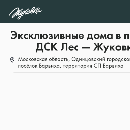
1
/5
Какой тип объекта 
Эксклюзивные дома в п
интересует?
ДСК Лес — Жуков
Московская область, Одинцовский городской
посёлок Барвиха, территория СП Барвиха
Дом
Особняк
Участок
Квартира