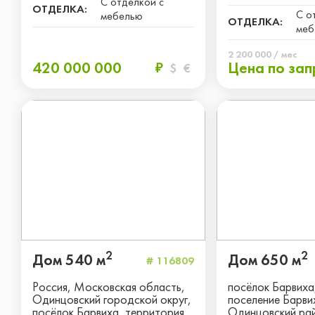
С отделкой с
ОТДЕЛКА:
С о
мебелью
ОТДЕЛКА:
меб
2 200 000 / мес
420 000 000
Цена по зап
₽
$
€
2
2
Дом 540 м
Дом 650 м
# 116809
Россия, Московская область,
посёлок Барвиха
Одинцовский городской округ,
поселение Барви
посёлок Барвиха, территория
Одинцовский ра