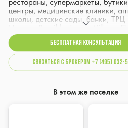
рестораны, супермаркеты, бутики
центры, медицинские клиники, ап
школы, детские сады, банки, ТРЦ
House и Barvikha Luxury Village. 
граничит с сосновым лесом. К пос
БЕСПЛАТНАЯ консультация
удобно добираться по Рублево-У
шоссе, Подушкинскому шоссе или
скоростной дороге.
связаться с брокером +7 (495) 032-
В этом же поселке