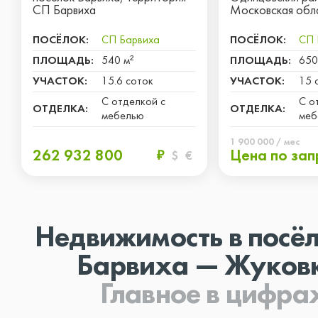
СП Барвиха
Московская обл
ПОСЁЛОК:
СП Барвиха
ПОСЁЛОК:
СП 
ПЛОЩАДЬ:
540 м²
ПЛОЩАДЬ:
650
УЧАСТОК:
15.6 соток
УЧАСТОК:
15 
С отделкой с
С о
ОТДЕЛКА:
ОТДЕЛКА:
мебелью
меб
1 900 000 / мес
262 932 800
Цена по зап
₽
$
€
Недвижимость в посё
Барвиха — Жуков
Главное в цифра