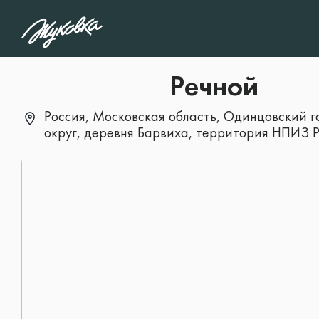
1
/5
Какой тип объекта 
Речной
интересует?
Россия, Московская область, Одинцовский 
округ, деревня Барвиха, территория НПИЗ 
Дом
Особняк
Участок
Квартира