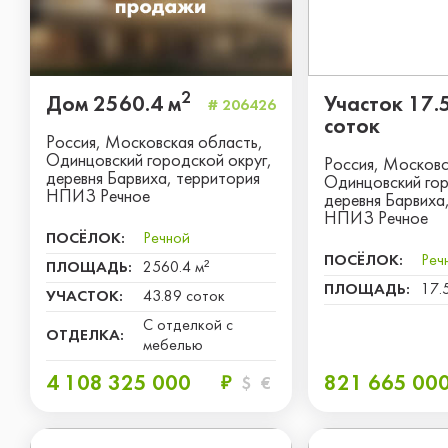
2
Дом 2560.4 м
Участок 17.
# 206426
соток
Россия, Московская область,
Одинцовский городской округ,
Россия, Московс
деревня Барвиха, территория
Одинцовский гор
НПИЗ Речное
деревня Барвиха
НПИЗ Речное
ПОСЁЛОК:
Речной
ПОСЁЛОК:
Реч
ПЛОЩАДЬ:
2560.4 м²
ПЛОЩАДЬ:
17.
УЧАСТОК:
43.89 соток
С отделкой с
ОТДЕЛКА:
мебелью
4 108 325 000
821 665 00
₽
$
€