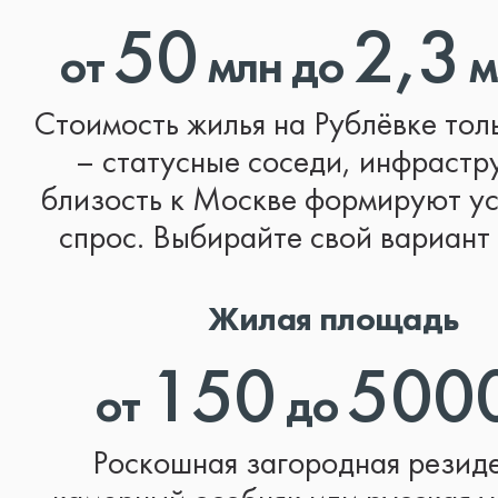
50
2,3
от
млн до
м
Стоимость жилья на Рублёвке тол
– статусные соседи, инфрастр
близость к Москве формируют у
спрос. Выбирайте свой вариант 
Жилая площадь
150
500
от
до
Роскошная загородная резид