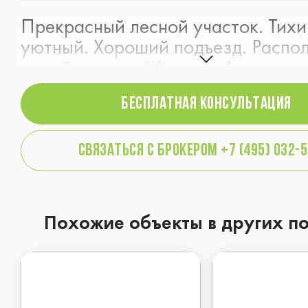
Прекрасный лесной участок. Тихи
уютный. Хороший подъезд. Распо
одной из улиц Жуковки Академич
Строений нет. Коммуникации газ,
БЕСПЛАТНАЯ консультация
канализация - магистральные,
расположены по границе участка.
улице). На участке хвойные
связаться с брокером +7 (495) 032-
деревья, орешник, березы и проч
Похожие объекты в других п