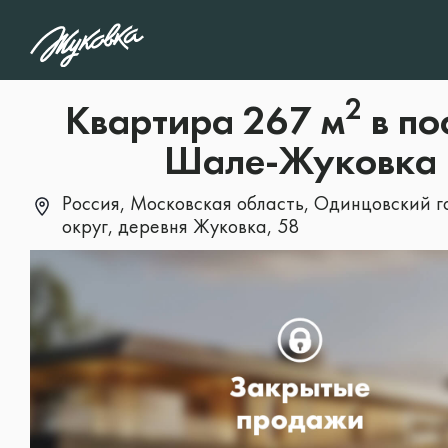
1
/5
Какой тип объекта 
2
Квартира 267 м
в по
интересует?
Шале-Жуковка
Россия, Московская область, Одинцовский 
округ, деревня Жуковка, 58
Дом
Особняк
Участок
Квартира