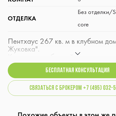
КОМНАТ
Без отделки/S
ОТДЕЛКА
core
Пентхаус 267 кв. м в клубном до
Жуковка".
Квартира свободной планировки 
индивидуальным выходом на
БЕСПЛАТНАЯ консультация
эксплуатируемую кровлю.
В наличии есть машиноместо в п
паркинге.
связаться с брокером +7 (495) 032-
Похожие объекты в этом же п