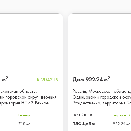
2
2
 м
Дом 922.24 м
# 204219
сковская область,
Россия, Московская область
й городской округ, деревня
Одинцовский городской окру
территория НПИЗ Речное
Рождественно, территория Б
Речной
ПОСЁЛОК:
Барвиха X
:
718 м²
ПЛОЩАДЬ:
922.24 м²