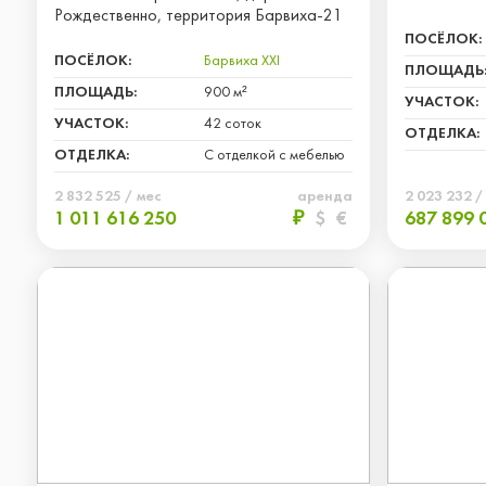
Рождественно, территория Барвиха-21
ПОСЁЛОК:
ПОСЁЛОК:
Барвиха XXI
ПЛОЩАДЬ
ПЛОЩАДЬ:
900 м²
УЧАСТОК:
УЧАСТОК:
42 соток
ОТДЕЛКА:
ОТДЕЛКА:
С отделкой с мебелью
2 832 525 / мес
аренда
2 023 232 /
1 011 616 250
₽
$
€
687 899 