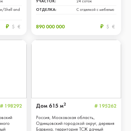
ок
УЧАСТОК:
24 соток
и/Shell and
ОТДЕЛКА:
С отделкой с мебелью
₽
$
€
890 000 000
₽
$
€
2
Дом 615 м
# 198292
# 195262
овский
Россия, Московская область,
чного
Одинцовский городской округ, деревня
ный
Барвиха, территория ТСЖ дачный