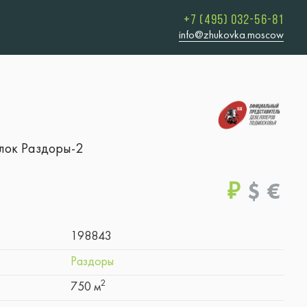
+7 (495) 032-56-81
info@zhukovka.moscow
лок Раздоры-2
₽
$
€
198843
Раздоры
2
750 м