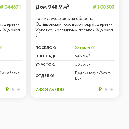
2
Дом 948.9 м
# 044671
# 108503
,
Россия, Московская область,
г, деревня
Одинцовский городской округ, деревня
к Жуковка
Жуковка, коттеджный посёлок Жуковка
21
XI
ПОСЁЛОК:
Жуковка XXI
ПЛОЩАДЬ:
948.9 м²
УЧАСТОК:
50 соток
й с мебелью
Под чистовую/White
ОТДЕЛКА:
box
₽
$
€
738 375 000
₽
$
€