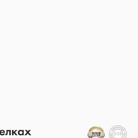
селках
235