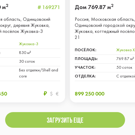
2
2
 м
Дом 769.87 м
# 169271
я область, Одинцовский
Россия, Московская область
округ, деревня Жуковка,
Одинцовский городской окру
й посёлок Жуковка-3
Жуковка, коттеджный посёло
21
Жуковка-3
ПОСЁЛОК:
Жуковка X
:
830 м²
ПЛОЩАДЬ:
769.87 м²
30 соток
УЧАСТОК:
50 соток
Без отделки/Shell and
core
ОТДЕЛКА:
С отделко
350
₽
$
€
899 250 000
Загрузить еще