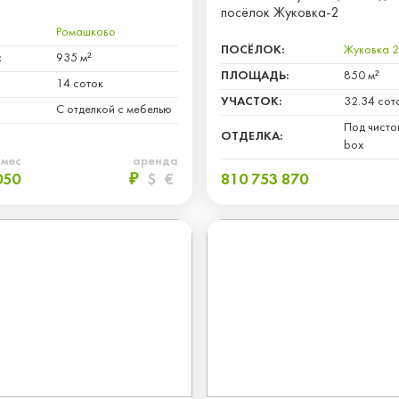
посёлок Жуковка-2
Ромашково
ПОСЁЛОК:
Жуковка 2
:
935 м²
ПЛОЩАДЬ:
850 м²
14 соток
УЧАСТОК:
32.34 сот
С отделкой с мебелью
Под чисто
ОТДЕЛКА:
box
 мес
аренда
050
₽
$
€
810 753 870