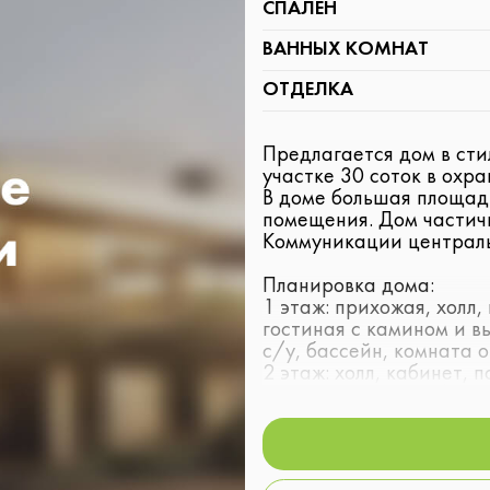
СПАЛЕН
ВАННЫХ КОМНАТ
ОТДЕЛКА
Предлагается дом в сти
участке 30 соток в охр
В доме большая площадь
помещения. Дом частичн
Коммуникации централ
Планировка дома:
1 этаж: прихожая, холл,
гостиная с камином и вы
с/у, бассейн, комната о
2 этаж: холл, кабинет, 
гардеробными и с/у.