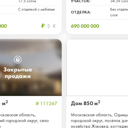
17.5 соток
УЧАСТОК:
34.29 сот
С отделкой с мебелью
Без отделк
ОТДЕЛКА:
core
000
₽
$
€
690 000 000
2
2
 м
Дом 850 м
# 111267
сковская область,
Московская область, Одинц
й городской округ, село
городской округ, посёлок да
о
хозяйства Жуковка, коттедж