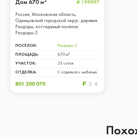
2
Дом 670 м
# 199997
Россия, Московская область,
Одинцовский городской округ, деревня
Раздоры, коттеджный посёлок
Раздоры-2
ПОСЁЛОК:
Раздоры-2
ПЛОЩАДЬ:
670 м²
УЧАСТОК:
33 соток
ОТДЕЛКА:
С отделкой с мебелью
801 200 070
₽
$
€
Похож