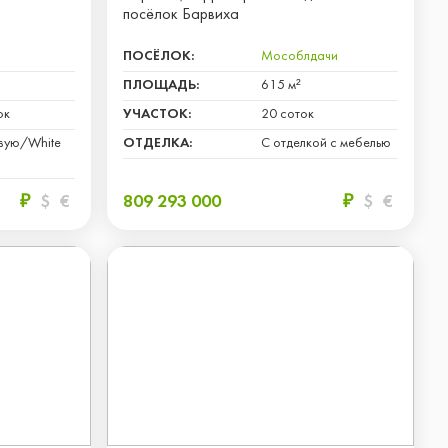
посёлок Барвиха
ПОСЁЛОК:
Мособлдачи
ПЛОЩАДЬ:
615 м²
ок
УЧАСТОК:
20 соток
вую/White
ОТДЕЛКА:
С отделкой с мебелью
₽
$
€
809 293 000
₽
$
€