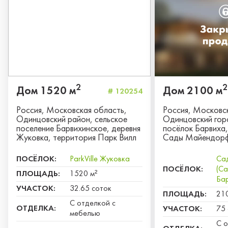
Таунхаус
Рассмотрю всё
2
2
Дом 1520 м
Дом 2100 м
# 120254
Россия, Московская область,
Россия, Московс
Следующий вопрос
Одинцовский район, сельское
Одинцовский гор
поселение Барвихинское, деревня
посёлок Барвиха,
Следующий вопрос
Жуковка, территория Парк Вилл
Сады Майендор
ПОСЁЛОК:
ParkVille Жуковка
Са
ПОСЁЛОК:
(С
ПЛОЩАДЬ:
1520 м²
Бар
УЧАСТОК:
32.65 соток
ПЛОЩАДЬ:
21
С отделкой с
ОТДЕЛКА:
УЧАСТОК:
75 
мебелью
С о