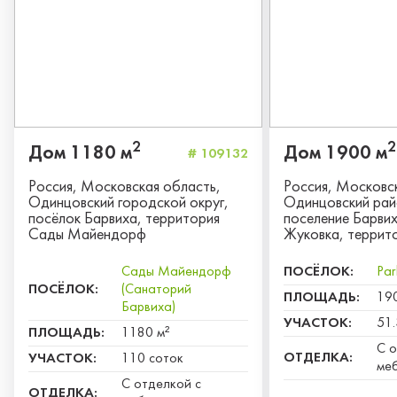
2
2
Дом 1180 м
Дом 1900 м
# 109132
Россия, Московская область,
Россия, Московс
Одинцовский городской округ,
Одинцовский рай
посёлок Барвиха, территория
поселение Барвих
Сады Майендорф
Жуковка, террит
Сады Майендорф
ПОСЁЛОК:
Par
ПОСЁЛОК:
(Санаторий
ПЛОЩАДЬ:
19
Барвиха)
УЧАСТОК:
51.
ПЛОЩАДЬ:
1180 м²
С о
ОТДЕЛКА:
УЧАСТОК:
110 соток
ме
С отделкой с
ОТДЕЛКА: