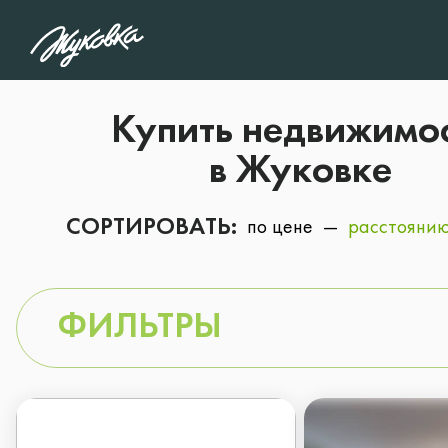
1
/5
Какой тип объекта 
Купить недвижимо
интересует?
в Жуковке
СОРТИРОВАТЬ:
по цене
расстояни
Дом
Особняк
ФИЛЬТРЫ
Участок
Квартира