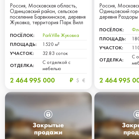
Россия, Московская область,
Россия, Московс
Одинцовский район, сельское
Одинцовский гор
поселение Барвихинское, деревня
деревня Раздоры
Жуковка, территория Парк Вилл
ПОСЁЛОК:
Фл
ПОСЁЛОК:
ParkVille Жуковка
ПЛОЩАДЬ:
18
ПЛОЩАДЬ:
1520 м²
УЧАСТОК:
11
УЧАСТОК:
32.83 соток
С о
ОТДЕЛКА:
С отделкой с
ме
ОТДЕЛКА:
мебелью
2 464 995 000
2 464 995 0
₽
$
€