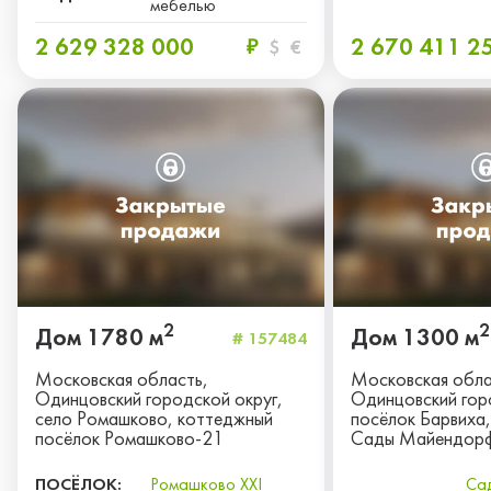
мебелью
2 629 328 000
2 670 411 2
₽
$
€
2
2
Дом 1780 м
Дом 1300 м
# 157484
Московская область,
Московская обла
Одинцовский городской округ,
Одинцовский гор
село Ромашково, коттеджный
посёлок Барвиха,
посёлок Ромашково-21
Сады Майендор
ПОСЁЛОК:
Ромашково XXI
Са